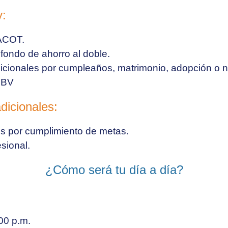
y:
ACOT.
 fondo de ahorro al doble.
cionales por cumpleaños, matrimonio, adopción o na
CNBV
dicionales:
os por cumplimiento de metas.
sional.
¿Cómo será tu día a día?
00 p.m.