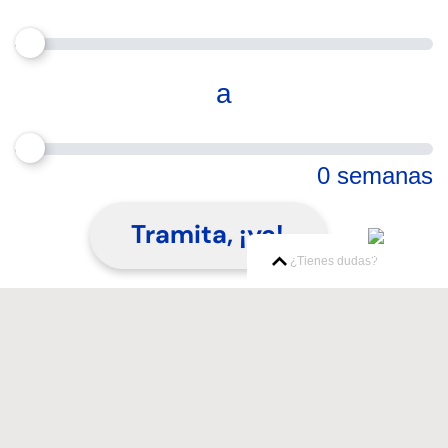
a
0 semanas
Tramita, ¡ya!
¿Tienes dudas?
Pago semanal
apróximadamente de
$ 0.00
CAT
(Costo Anual Total)