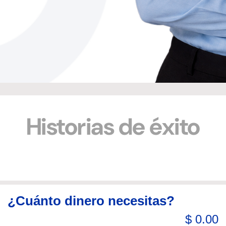
Historias de éxito
Rosita Antonia
Dolores An
Avendaño Rivas
López Alon
¿Cuánto dinero necesitas?
Elaboración y venta de comales de
Elaboració
$ 0.00
barro